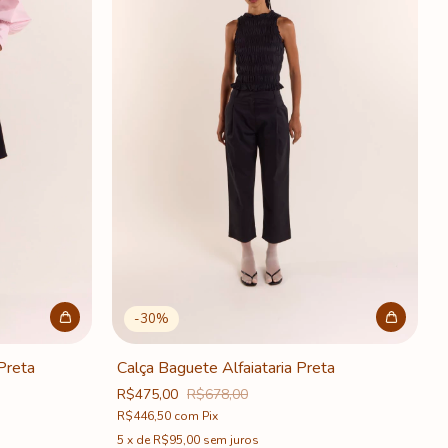
-
30
%
Preta
Calça Baguete Alfaiataria Preta
R$475,00
R$678,00
R$446,50
com
Pix
5
x
de
R$95,00
sem juros