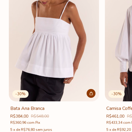
-
30
%
-
30
%
Bata Ana Branca
Camisa Coff
R$384,00
R$548,00
R$461,00
R$
R$360,96
com
Pix
R$433,34
com
5
x
de
R$76,80
sem juros
5
x
de
R$92,20