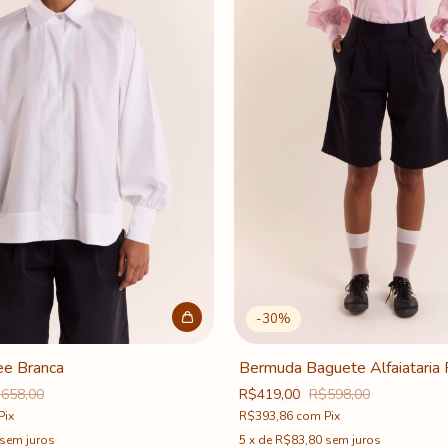
-
30
%
ee Branca
Bermuda Baguete Alfaiataria 
658,00
R$419,00
R$598,00
Pix
R$393,86
com
Pix
sem juros
5
x
de
R$83,80
sem juros