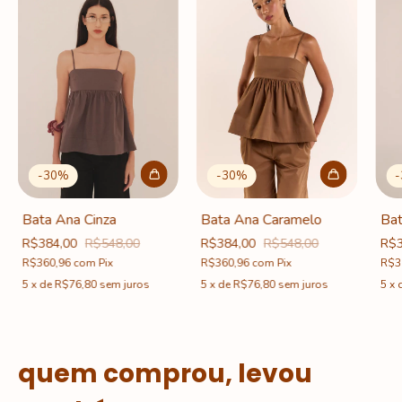
-
30
%
-
30
%
-
Bata Ana Caramelo
Bata Ana Cinza
Bat
R$384,00
R$548,00
R$384,00
R$548,00
R$3
R$360,96
com
Pix
R$360,96
com
Pix
R$3
5
x
de
R$76,80
sem juros
5
x
de
R$76,80
sem juros
5
x
quem comprou, levou