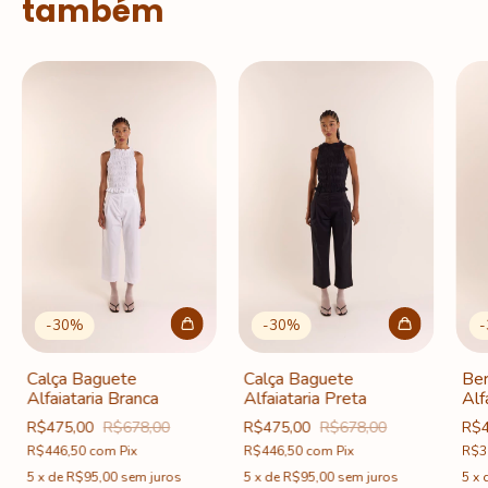
também
-
30
%
-
30
%
-
Calça Baguete
Calça Baguete
Be
Alfaiataria Branca
Alfaiataria Preta
Alf
R$475,00
R$678,00
R$475,00
R$678,00
R$4
R$446,50
com
Pix
R$446,50
com
Pix
R$3
5
x
de
R$95,00
sem juros
5
x
de
R$95,00
sem juros
5
x