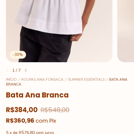
-
30
%
1
/
7
INÍCIO
/
ROUPAS ANA FONSACA
/
SUMMER ESSENTIALS
/
BATA ANA
BRANCA
Bata Ana Branca
R$384,00
R$548,00
R$360,96
com
Pix
5
x
de
R$76,80
sem juros