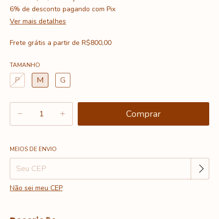
6% de desconto
pagando com Pix
Ver mais detalhes
Frete grátis
a partir de
R$800,00
TAMANHO
P
M
G
Alterar CEP
Entregas para o CEP:
MEIOS DE ENVIO
Não sei meu CEP