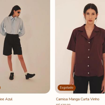
Esgotado
fee Azul
Camisa Manga Curta Vinho