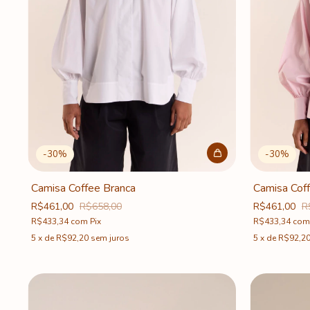
-
30
%
-
30
%
Camisa Coffee Branca
Camisa Cof
R$461,00
R$658,00
R$461,00
R
R$433,34
com
Pix
R$433,34
com
5
x
de
R$92,20
sem juros
5
x
de
R$92,2