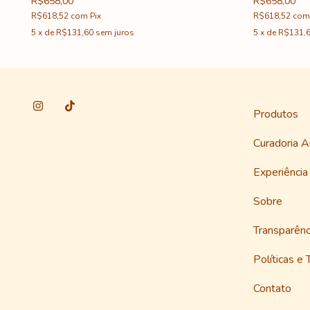
R$658,00
R$658,00
R$618,52
com
Pix
R$618,52
com
5
x
de
R$131,60
sem juros
5
x
de
R$131,
Produtos
Curadoria 
Experiênci
Sobre
Transparênc
Políticas e 
Contato