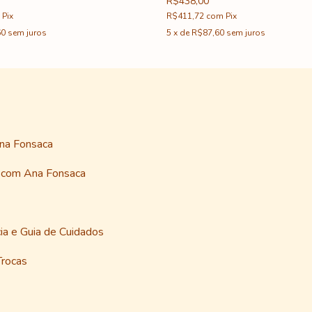
R$438,00
Pix
R$411,72
com
Pix
60
sem juros
5
x
de
R$87,60
sem juros
Ana Fonsaca
a com Ana Fonsaca
ia e Guia de Cuidados
Trocas