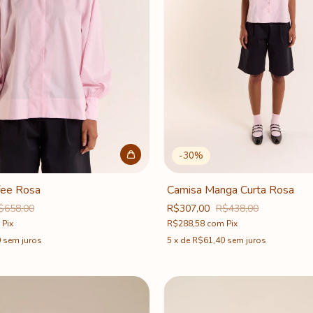
-
30
%
fee Rosa
Camisa Manga Curta Rosa
$658,00
R$307,00
R$438,00
Pix
R$288,58
com
Pix
0
sem juros
5
x
de
R$61,40
sem juros