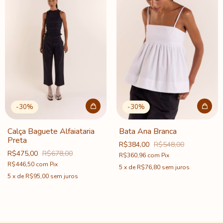
-
30
%
-
30
%
Calça Baguete Alfaiataria
Bata Ana Branca
Preta
R$384,00
R$548,00
R$475,00
R$678,00
R$360,96
com
Pix
R$446,50
com
Pix
5
x
de
R$76,80
sem juros
5
x
de
R$95,00
sem juros