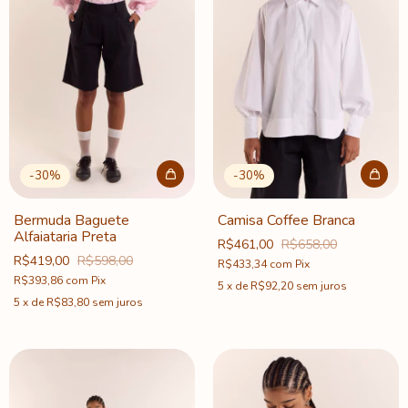
-
30
%
-
30
%
Bermuda Baguete
Camisa Coffee Branca
Alfaiataria Preta
R$461,00
R$658,00
R$419,00
R$598,00
R$433,34
com
Pix
R$393,86
com
Pix
5
x
de
R$92,20
sem juros
5
x
de
R$83,80
sem juros