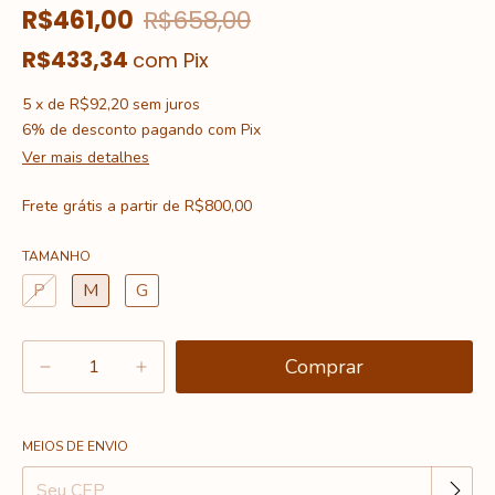
R$461,00
R$658,00
R$433,34
com
Pix
5
x
de
R$92,20
sem juros
6% de desconto
pagando com Pix
Ver mais detalhes
Frete grátis
a partir de
R$800,00
TAMANHO
P
M
G
Alterar CEP
Entregas para o CEP:
MEIOS DE ENVIO