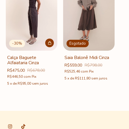
-
30
%
Esgotado
Calça Baguete
Saia Balonê Midi Cinza
Alfaiataria Cinza
R$559,00
R$798,00
R$475,00
R$678,00
R$525,46
com
Pix
R$446,50
com
Pix
5
x
de
R$111,80
sem juros
5
x
de
R$95,00
sem juros