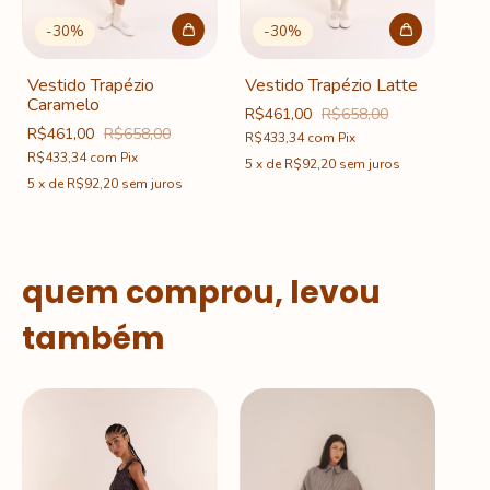
-
30
%
-
30
%
Vestido Trapézio
Vestido Trapézio Latte
Caramelo
R$461,00
R$658,00
R$461,00
R$658,00
R$433,34
com
Pix
R$433,34
com
Pix
5
x
de
R$92,20
sem juros
5
x
de
R$92,20
sem juros
quem comprou, levou
também