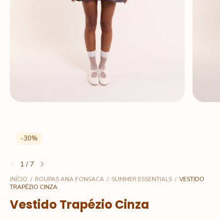
-
30
%
1
/
7
INÍCIO
/
ROUPAS ANA FONSACA
/
SUMMER ESSENTIALS
/
VESTIDO
TRAPÉZIO CINZA
Vestido Trapézio Cinza