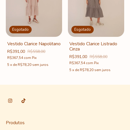
Esgotado
Esgotado
Vestido Clarice Napolitano
Vestido Clarice Listrado
Cinza
R$391,00
R$558,00
R$391,00
R$558,00
R$367,54
com
Pix
R$367,54
com
Pix
5
x
de
R$78,20
sem juros
5
x
de
R$78,20
sem juros
Produtos