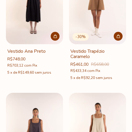
-
30
%
Vestido Ana Preto
Vestido Trapézio
Caramelo
R$748,00
R$461,00
R$658,00
R$703,12
com
Pix
R$433,34
com
Pix
5
x
de
R$149,60
sem juros
5
x
de
R$92,20
sem juros