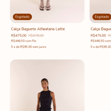
Esgotado
Esgotado
Calça Baguete Alfaiataria Latte
Calça Bague
R$475,00
R$678,00
R$475,00
R
R$446,50
com
Pix
R$446,50
com
5
x
de
R$95,00
sem juros
5
x
de
R$95,0