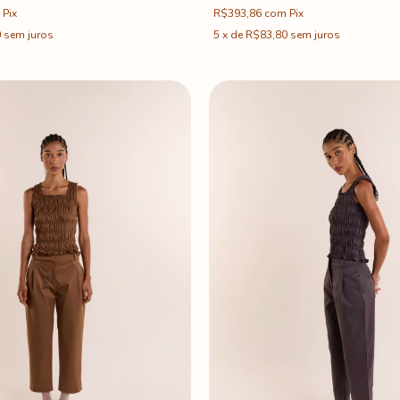
Pix
R$393,86
com
Pix
0
sem juros
5
x
de
R$83,80
sem juros