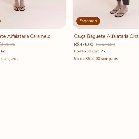
Esgotado
te Alfaiataria Caramelo
Calça Baguete Alfaiataria Cinz
$678,00
R$475,00
R$678,00
Pix
R$446,50
com
Pix
0
sem juros
5
x
de
R$95,00
sem juros