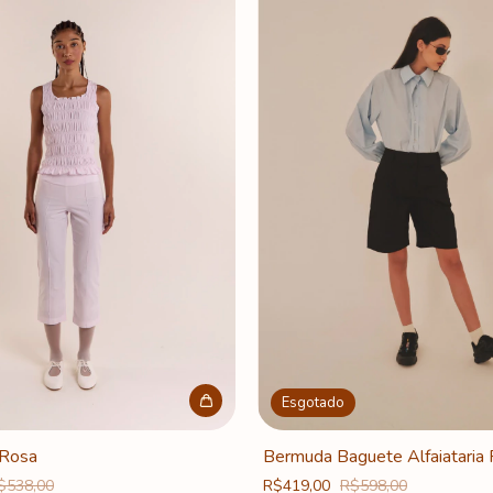
Esgotado
 Rosa
Bermuda Baguete Alfaiataria 
$538,00
R$419,00
R$598,00