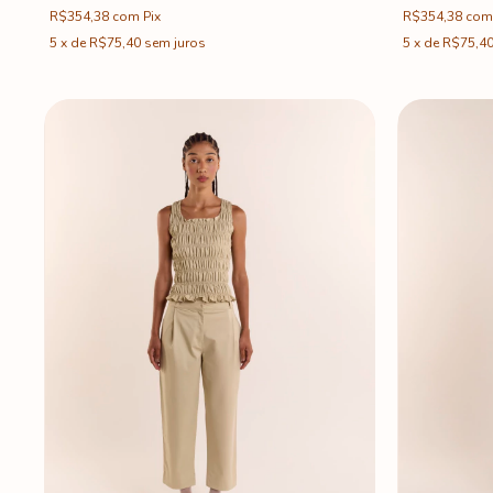
R$354,38
com
R$354,38
com
Pix
5
x
de
R$75,4
5
x
de
R$75,40
sem juros