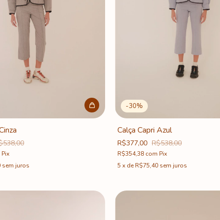
-
30
%
Cinza
Calça Capri Azul
$538,00
R$377,00
R$538,00
Pix
R$354,38
com
Pix
0
sem juros
5
x
de
R$75,40
sem juros