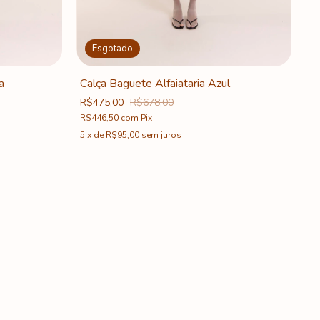
Esgotado
a
Calça Baguete Alfaiataria Azul
R$475,00
R$678,00
R$446,50
com
Pix
5
x
de
R$95,00
sem juros