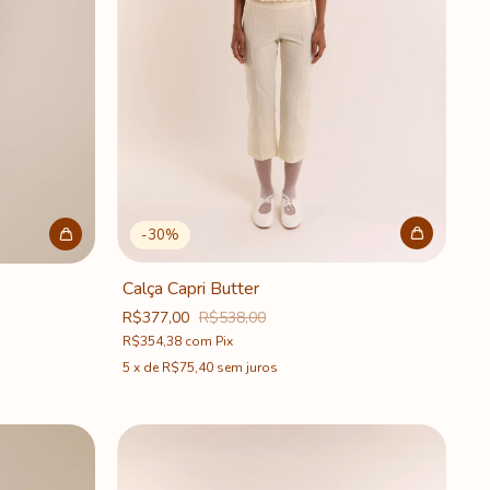
-
30
%
Calça Capri Butter
R$377,00
R$538,00
R$354,38
com
Pix
5
x
de
R$75,40
sem juros