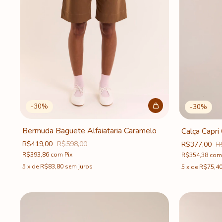
-
30
%
-
30
%
Bermuda Baguete Alfaiataria Caramelo
Calça Capri 
R$419,00
R$598,00
R$377,00
R
R$393,86
com
Pix
R$354,38
com
5
x
de
R$83,80
sem juros
5
x
de
R$75,4